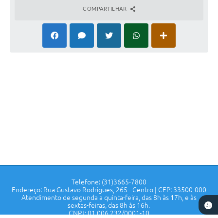
COMPARTILHAR
Telefone: (31)3665-7800
Endereço: Rua Gustavo Rodrigues, 265 - Centro | CEP: 33500-000
Atendimento de segunda a quinta-feira, das 8h às 17h, e às
sextas-feiras, das 8h às 16h.
CNPJ: 01.006.232/0001-10