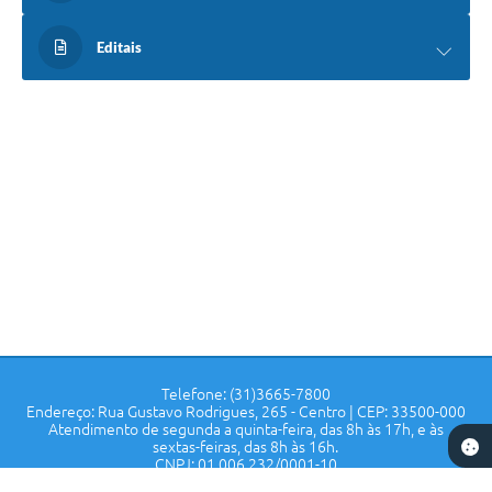
Editais
Telefone: (31)3665-7800
Endereço: Rua Gustavo Rodrigues, 265 - Centro | CEP: 33500-000
Atendimento de segunda a quinta-feira, das 8h às 17h, e às
sextas-feiras, das 8h às 16h.
CNPJ: 01.006.232/0001-10
Prefeitura de Confins - MG