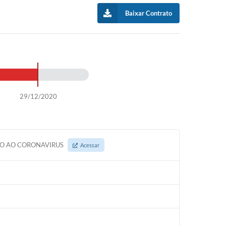
Intenção de Compra
sletter
Baixar Contrato
Emergencial - COVID 19
efones Úteis
IPTU
tidão Negativa
Certidão Negativa
mados
Parcelamento de Dívida
U
SIC
29/12/2020
OTOCOLO
sulta Protocolo
TO AO CORONAVIRUS
Acessar