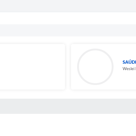
SAÚD
Weslei
 MÍDIAS