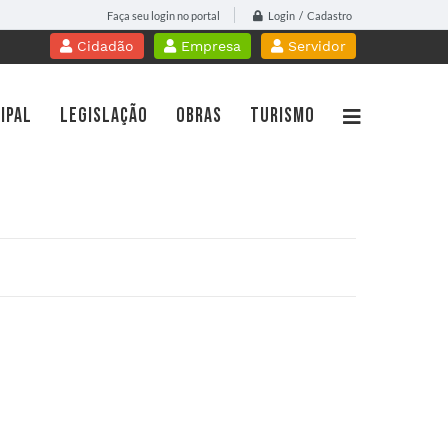
Login / Cadastro
Faça seu login no portal
Cidadão
Empresa
Servidor
IPAL
LEGISLAÇÃO
OBRAS
TURISMO
WebMail
Contracheque Online
PROTOCOLO
Portal do Professor
idoria
Licitações
Gestão da Saúde
islação
Nota Fiscal Eletrônica
cursos
Diário Oficial
sparência Pública
Transparência
tato
Contato
a de Serviços
Telefones Úteis