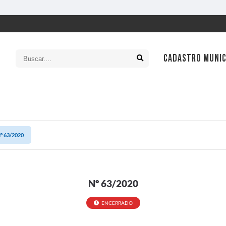
CADASTRO MUNIC
SIC
Ouv
º 63/2020
Leg
Con
Tran
Nº 63/2020
Con
ENCERRADO
Cart