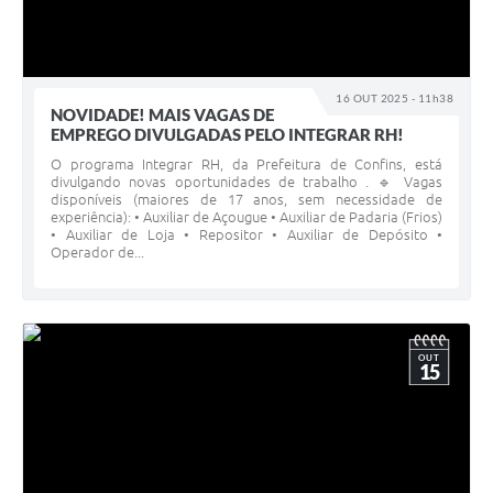
16 OUT 2025 - 11h38
NOVIDADE! MAIS VAGAS DE
EMPREGO DIVULGADAS PELO INTEGRAR RH!
O programa Integrar RH, da Prefeitura de Confins, está
divulgando novas oportunidades de trabalho . 🔹 Vagas
disponíveis (maiores de 17 anos, sem necessidade de
experiência): • Auxiliar de Açougue • Auxiliar de Padaria (Frios)
• Auxiliar de Loja • Repositor • Auxiliar de Depósito •
Operador de...
OUT
15