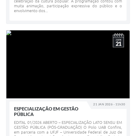
celebração da cultura popular. A programação contou com
muita animação, participação expressiva do público e o
envolvimento dos...
JAN
21
21 JAN 2026 - 11h30
ESPECIALIZAÇÃO EM GESTÃO
PÚBLICA
EDITAL 01/2026 ABERTO – ESPECIALIZAÇÃO LATO SENSU EM
GESTÃO PÚBLICA (PÓS-GRADUAÇÃO) O Polo UAB Confins,
em parceria com a UFJF – Universidade Federal de Juiz de