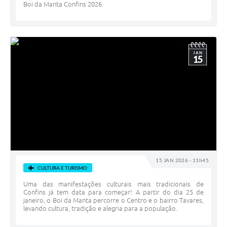
Boi da Manta Confins 2026.
JAN
15
15 JAN 2026 - 11h45
CULTURA E TURISMO
Uma das manifestações culturais mais tradicionais de
Confins já tem data para começar! A partir do dia 25 de
janeiro, o Boi da Manta percorre o Centro e o bairro Tavares,
levando cultura, tradição e alegria para a população.