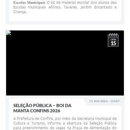
𝐄𝐬𝐜𝐨𝐥𝐚𝐬 𝐌𝐮𝐧𝐢𝐜𝐢𝐩𝐚𝐢𝐬 O kit de material escolar dos alunos das
Escolas Municipais Afonso, Tavares, Jardim Encantado e
Criança...
JAN
15
15 JAN 2026 - 12h07
SELEÇÃO PÚBLICA – BOI DA
MANTA CONFINS 2026
A Prefeitura de Confins, por meio da Secretaria Municipal de
Cultura e Turismo, informa a abertura da Seleção Pública
para preenchimento de vagas na Praça de Alimentação do