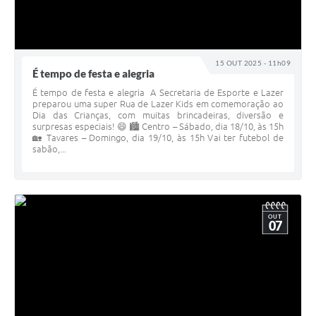
15 OUT 2025 - 11h09
É tempo de festa e alegria
É tempo de festa e alegria A Secretaria de Esporte e Lazer
preparou uma super Rua de Lazer Kids em comemoração ao
Dia das Crianças, com muitas brincadeiras, diversão e
surpresas especiais! 😄 🏙️ Centro – Sábado, dia 18/10, às 15h
🏡 Tavares – Domingo, dia 19/10, às 15h Vai ter futebol de
sabão,...
OUT
07