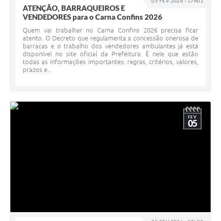
05 FEV 2026 - 17h01
ATENÇÃO, BARRAQUEIROS E
VENDEDORES para o Carna Confins 2026
Quem vai trabalhar no Carna Confins 2026 precisa ficar
atento. O Decreto que regulamenta a concessão onerosa de
barracas e o trabalho dos vendedores ambulantes já está
disponível no site oficial da Prefeitura. É nele que estão
todas as informações importantes: regras, critérios, valores,
prazos e...
FEV
05