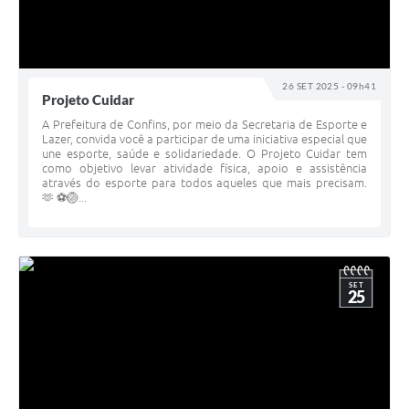
26 SET 2025 - 09h41
Projeto Cuidar
A Prefeitura de Confins, por meio da Secretaria de Esporte e
Lazer, convida você a participar de uma iniciativa especial que
une esporte, saúde e solidariedade. O Projeto Cuidar tem
como objetivo levar atividade física, apoio e assistência
através do esporte para todos aqueles que mais precisam.
🫶 ⚽🏐...
SET
25