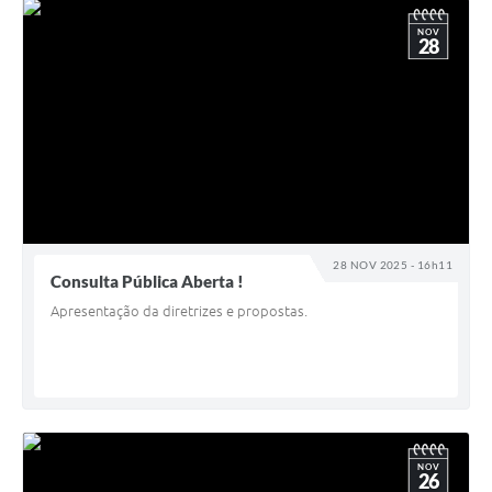
NOV
28
28 NOV 2025 - 16h11
Consulta Pública Aberta !
Apresentação da diretrizes e propostas.
NOV
26