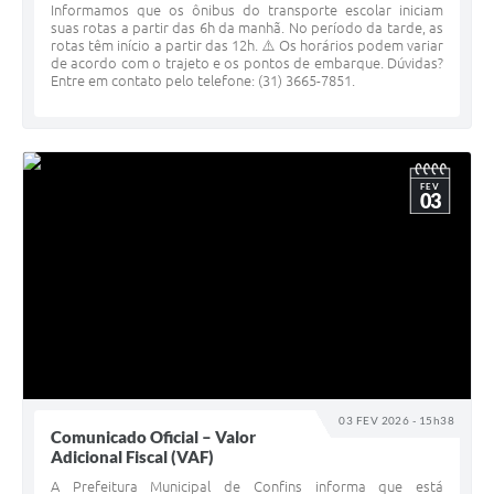
Informamos que os ônibus do transporte escolar iniciam
suas rotas a partir das 6h da manhã. No período da tarde, as
rotas têm início a partir das 12h. ⚠️ Os horários podem variar
de acordo com o trajeto e os pontos de embarque. Dúvidas?
Entre em contato pelo telefone: (31) 3665-7851.
FEV
03
03 FEV 2026 - 15h38
Comunicado Oficial – Valor
Adicional Fiscal (VAF)
A Prefeitura Municipal de Confins informa que está