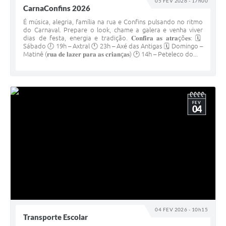
05 FEV 2026 - 17h00
CarnaConfins 2026
É música, alegria, família na rua e Confins pulsando no ritmo
do Carnaval. Prepare o look, chame a galera e venha viver
dias de festa, energia e tradição. 𝐂𝐨𝐧𝐟𝐢𝐫𝐚 𝐚𝐬 𝐚𝐭𝐫𝐚çõ𝐞𝐬: 🗓️
Sábado 🕖 19h – Axtral 🕚 23h – Axé das Antigas 🗓️ Domingo –
Matinê (𝐫𝐮𝐚 𝐝𝐞 𝐥𝐚𝐳𝐞𝐫 𝐩𝐚𝐫𝐚 𝐚𝐬 𝐜𝐫𝐢𝐚𝐧ç𝐚𝐬) 🕑 14h – Peteleco do...
FEV
04
04 FEV 2026 - 10h15
Transporte Escolar