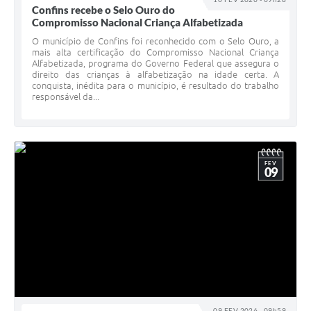
Confins recebe o Selo Ouro do
Compromisso Nacional Criança Alfabetizada
O município de Confins foi reconhecido com o Selo Ouro, a
mais alta certificação do Compromisso Nacional Criança
Alfabetizada, programa do Governo Federal que assegura o
direito das crianças à alfabetização na idade certa. A
conquista, inédita para o município, é resultado do trabalho
responsável da...
FEV
09
09 FEV 2026 - 09h59