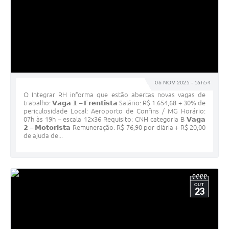
06 NOV 2025 - 16h54
O Integrar RH informa que estão abertas novas vagas de
trabalho: 𝗩𝗮𝗴𝗮 𝟭 – 𝗙𝗿𝗲𝗻𝘁𝗶𝘀𝘁𝗮 Salário: R$ 1.654,68 + 30% de
periculosidade Local: Aeroporto de Confins / MG Horário:
07h às 19h – escala 12x36 Requisito: CNH categoria B 𝗩𝗮𝗴𝗮
𝟮 – 𝗠𝗼𝘁𝗼𝗿𝗶𝘀𝘁𝗮 Remuneração: R$ 76,90 por diária + R$ 20,00
de ajuda de...
OUT
23