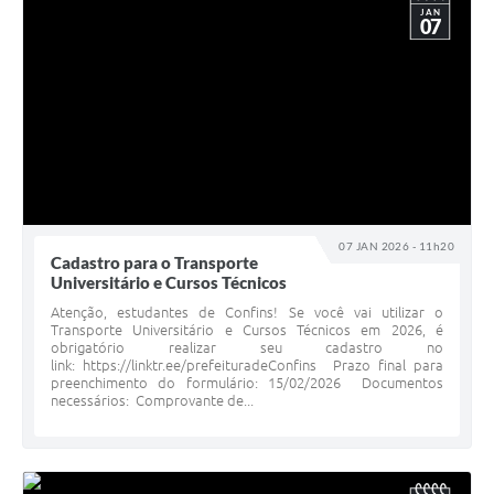
JAN
07
07 JAN 2026 - 11h20
Cadastro para o Transporte
Universitário e Cursos Técnicos
Atenção, estudantes de Confins! Se você vai utilizar o
Transporte Universitário e Cursos Técnicos em 2026, é
obrigatório realizar seu cadastro no
link: https://linktr.ee/prefeituradeConfins Prazo final para
preenchimento do formulário: 15/02/2026 Documentos
necessários: Comprovante de...