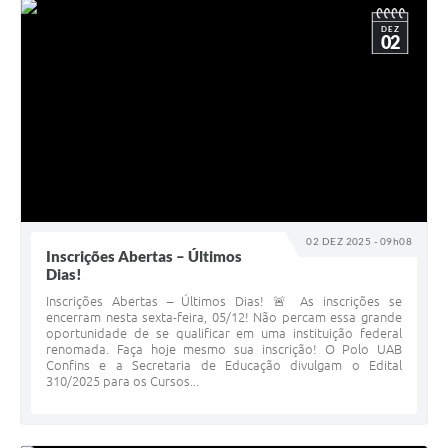
DEZ
02
02 DEZ 2025 - 09h08
Inscrições Abertas – Últimos
Dias!
Inscrições Abertas – Últimos Dias! 🚨 As inscrições se
encerram nesta sexta-feira, 05/12! Não percam essa grande
oportunidade de se qualificar em uma instituição federal
renomada. Faça hoje mesmo sua inscrição! O Polo UAB
Confins e a Secretaria de Educação divulgam o Edital
310/2025 para os Cursos...