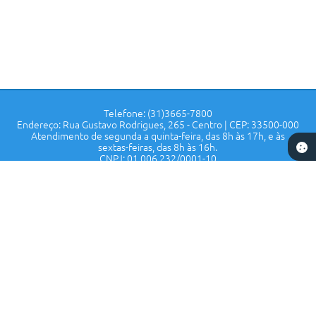
Telefone: (31)3665-7800
Endereço: Rua Gustavo Rodrigues, 265 - Centro | CEP: 33500-000
Atendimento de segunda a quinta-feira, das 8h às 17h, e às
sextas-feiras, das 8h às 16h.
CNPJ: 01.006.232/0001-10
Prefeitura de Confins - MG
Versão do Sistema:
3.5.3 - 19/06/2026
Portal atualizado em:
07/08/2026 14:55
Dados Abertos
Copyright Instar - 2006-2026. Todos os direitos reservados -
Instar Tecnologia