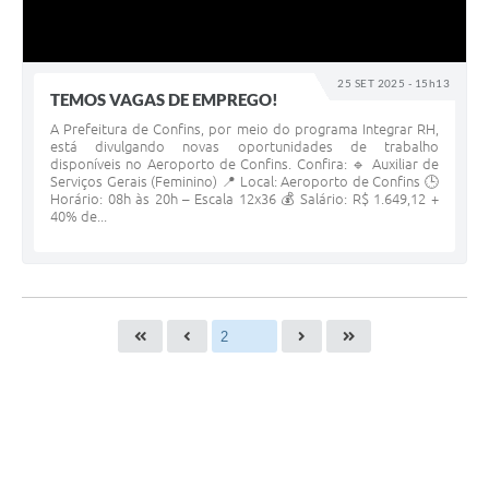
25 SET 2025 - 15h13
TEMOS VAGAS DE EMPREGO!
A Prefeitura de Confins, por meio do programa Integrar RH,
está divulgando novas oportunidades de trabalho
disponíveis no Aeroporto de Confins. Confira: 🔹 Auxiliar de
Serviços Gerais (Feminino) 📍 Local: Aeroporto de Confins 🕒
Horário: 08h às 20h – Escala 12x36 💰 Salário: R$ 1.649,12 +
40% de...