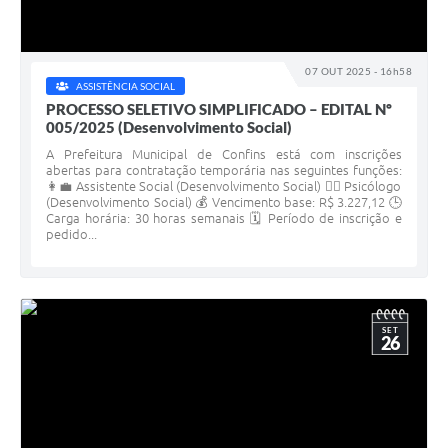
07 OUT 2025 - 16h58
ASSISTÊNCIA SOCIAL
PROCESSO SELETIVO SIMPLIFICADO – EDITAL Nº
005/2025 (Desenvolvimento Social)
A Prefeitura Municipal de Confins está com inscrições
abertas para contratação temporária nas seguintes funções:
👩‍💼 Assistente Social (Desenvolvimento Social) 👨‍⚕️ Psicólogo
(Desenvolvimento Social) 💰 Vencimento base: R$ 3.227,12 🕒
Carga horária: 30 horas semanais 🗓️ Período de inscrição e
pedido...
SET
26