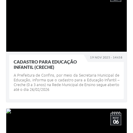
19 NOV 2025 - 14h58
CADASTRO PARA EDUCAÇÃO
INFANTIL (CRECHE)
A Prefeitura de Confins, por meio da Secretaria Municipal de
Educação, informa que o cadastro para a Educação Infantil –
Creche (0 a 3 anos) na Rede Municipal de Ensino segue aberto
até o dia 26/02/2026
NOV
06