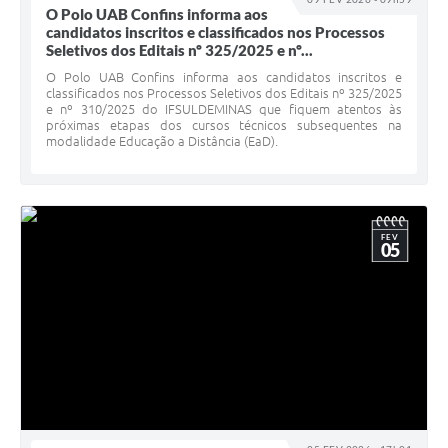
O Polo UAB Confins informa aos
candidatos inscritos e classificados nos Processos
Seletivos dos Editais nº 325/2025 e nº...
O Polo UAB Confins informa aos candidatos inscritos e
classificados nos Processos Seletivos dos Editais nº 325/2025
e nº 310/2025 do IFSULDEMINAS que fiquem atentos às
próximas etapas dos cursos técnicos subsequentes na
modalidade Educação a Distância (EaD).
FEV
05