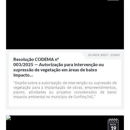
26 NOV 2025 - 11h04
Resolução CODEMA nº
003/2025 — Autorização para intervenção ou
supressão de vegetação em áreas de baixo
impacto...
“Dispõe sobre a autorização de intervenção ou supressão de
vegetação para a implantação de obras, empreendimentos,
planos, atividades ou projetos considerados de baixo
impacto ambiental no município de Confins/MG.”
NOV
19