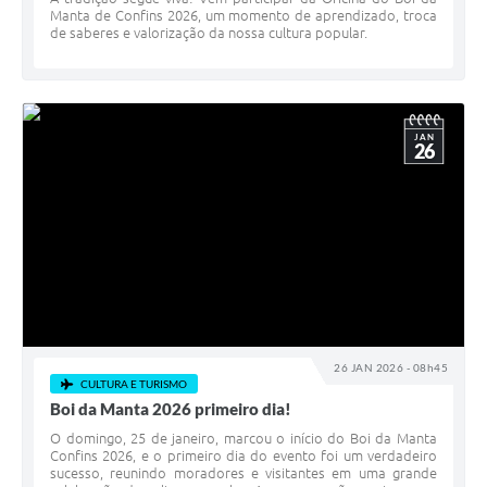
Manta de Confins 2026, um momento de aprendizado, troca
de saberes e valorização da nossa cultura popular.
JAN
26
26 JAN 2026 - 08h45
CULTURA E TURISMO
Boi da Manta 2026 primeiro dia!
O domingo, 25 de janeiro, marcou o início do Boi da Manta
Confins 2026, e o primeiro dia do evento foi um verdadeiro
sucesso, reunindo moradores e visitantes em uma grande