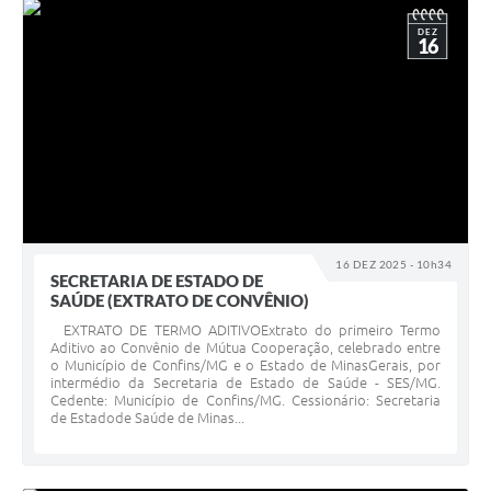
DEZ
16
16 DEZ 2025 - 10h34
SECRETARIA DE ESTADO DE
SAÚDE (EXTRATO DE CONVÊNIO)
EXTRATO DE TERMO ADITIVOExtrato do primeiro Termo
Aditivo ao Convênio de Mútua Cooperação, celebrado entre
o Município de Confins/MG e o Estado de MinasGerais, por
intermédio da Secretaria de Estado de Saúde - SES/MG.
Cedente: Município de Confins/MG. Cessionário: Secretaria
de Estadode Saúde de Minas...