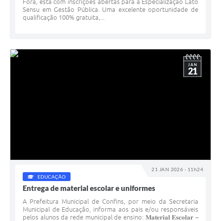
Fora, está com inscrições abertas para a Especialização Lato
Sensu em Gestão Pública. Uma excelente oportunidade de
qualificação 100% gratuita,...
JAN
21
21 JAN 2026 - 11h24
EDUCAÇÃO
Entrega de material escolar e uniformes
A Prefeitura Municipal de Confins, por meio da Secretaria
Municipal de Educação, informa aos pais e/ou responsáveis
pelos alunos da rede municipal de ensino: 𝐌𝐚𝐭𝐞𝐫𝐢𝐚𝐥 𝐄𝐬𝐜𝐨𝐥𝐚𝐫 –