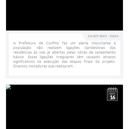
23 OUT 2025 - 15h21
A Prefeitura de Confins faz um alerta importante à
população: não realizem ligações clandestinas das
residências às vias já abertas pelas obras de saneamento
básico. Essas ligações irregulares têm causado atrasos
significativos na execução das etapas finais do projeto.
Diversos moradores que realizaram...
OUT
16