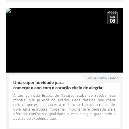
JAN
08
08 JAN 2026 - 16h13
Uma super novidade para
começar o ano com o coração cheio de alegria!
A tão sonhada Escola de Tavares acaba de receber sua
mobília, que já está no prédio. Cada detalhe que chega
reforça que esse sonho está, de fato, se tornando realidade.
Com uma estrutura moderna, imponente e pensada para
oferecer conforto e qualidade, a escola segue garantindo o
padrão de excelência que...