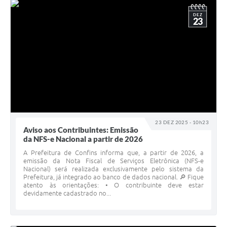
DEZ
23
23 DEZ 2025 - 10h23
Aviso aos Contribuintes: Emissão
da NFS-e Nacional a partir de 2026
A Prefeitura de Confins informa que, a partir de 2026, a
emissão da Nota Fiscal de Serviços Eletrônica (NFS-e
Nacional) será realizada exclusivamente pelo sistema da
Prefeitura, já integrado ao banco de dados nacional. 🔎 Fique
atento às orientações: • O contribuinte deve estar
devidamente cadastrado no...