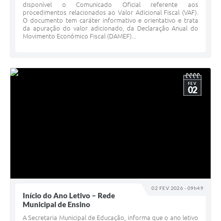
disponível o Comunicado Oficial referente aos
procedimentos relacionados ao Valor Adicional Fiscal (VAF).
O documento tem caráter informativo e orientativo e trata
da apuração do valor adicionado, da Declaração Anual do
Movimento Econômico Fiscal (DAMEF)...
FEV
02
02 FEV 2026 - 09h49
Início do Ano Letivo – Rede
Municipal de Ensino
A Secretaria Municipal de Educação, informa que o ano letivo