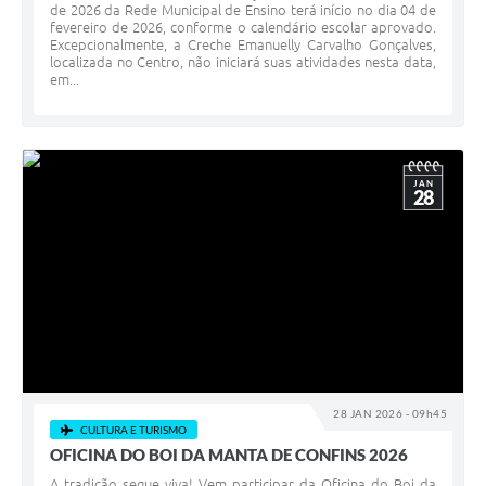
de 2026 da Rede Municipal de Ensino terá início no dia 04 de
fevereiro de 2026, conforme o calendário escolar aprovado.
Excepcionalmente, a Creche Emanuelly Carvalho Gonçalves,
localizada no Centro, não iniciará suas atividades nesta data,
em...
JAN
28
28 JAN 2026 - 09h45
CULTURA E TURISMO
OFICINA DO BOI DA MANTA DE CONFINS 2026
A tradição segue viva! Vem participar da Oficina do Boi da