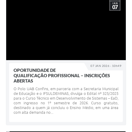
JAN
07
07 JAN 2026 - 10h49
OPORTUNIDADE DE
QUALIFICAÇÃO PROFISSIONAL – INSCRIÇÕES
ABERTAS
O Polo UAB Confins, em parceria com a Secretaria Municipal
de Educação e o IFSULDEMINAS, divulga o Edital nº 325/2025
para o Curso Técnico em Desenvolvimento de Sistemas – EaD,
com ingresso no 1º semestre de 2026. Curso gratuito,
destinado a quem já concluiu o Ensino Médio, em uma área
com alta demanda no...