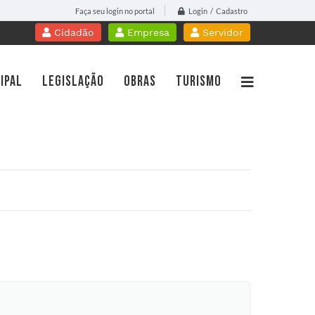
Login / Cadastro
Faça seu login no portal
Cidadão
Empresa
Servidor
IPAL
LEGISLAÇÃO
OBRAS
TURISMO
WebMail
Contracheque Online
PROTOCOLO
Portal do Professor
idoria
Licitações
Gestão da Saúde
islação
Nota Fiscal Eletrônica
cursos
Diário Oficial
sparência Pública
Transparência
tato
Contato
a de Serviços
Telefones Úteis