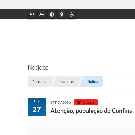
A+
A-
Notícias
Principal
Notícias
Notícia
FEV
27 FEV 2026
SAÚDE
27
Atenção, população de Confins!