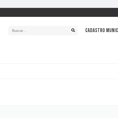
CADASTRO MUNIC
SIC
Ouv
Leg
Con
Tran
Con
Cart