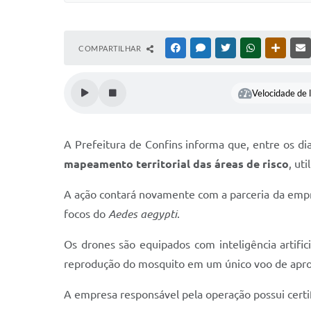
COMPARTILHAR
FACEBOOK
MESSENGER
TWITTER
WHATSAPP
OUTRAS
Velocidade de l
A Prefeitura de Confins informa que, entre os di
mapeamento territorial das áreas de risco
, ut
A ação contará novamente com a parceria da em
focos do
Aedes aegypti
.
Os drones são equipados com inteligência artific
reprodução do mosquito em um único voo de aprox
A empresa responsável pela operação possui certi