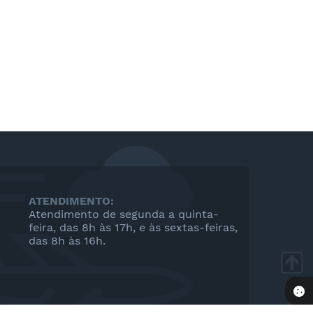
ATENDIMENTO:
Atendimento de segunda a quinta-
feira, das 8h às 17h, e às sextas-feiras,
das 8h às 16h.