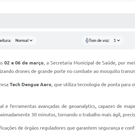
 MÍDIAS
RECEBA NOTÍCIAS
eitura:
Tom de voz:
as
02 e 06 de março
, a Secretaria Municipal de Saúde, por meio
ilizando drones de grande porte no combate ao mosquito trans
presa
Tech Dengue Aero
, que utiliza tecnologia de ponta para 
ial e ferramentas avançadas de geoanalytics, capazes de mape
imadamente 30 minutos, tornando o trabalho mais ágil, preciso
ficações de órgãos reguladores que garantem segurança e confi