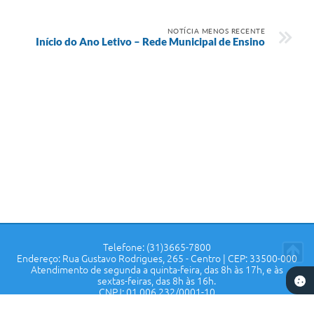
NOTÍCIA MENOS RECENTE
Início do Ano Letivo – Rede Municipal de Ensino
Telefone: (31)3665-7800
Endereço: Rua Gustavo Rodrigues, 265 - Centro | CEP: 33500-000
Atendimento de segunda a quinta-feira, das 8h às 17h, e às
sextas-feiras, das 8h às 16h.
CNPJ: 01.006.232/0001-10
Prefeitura de Confins - MG