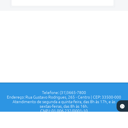
Telefone: (31)3665-7800
Endereço: Rua Gustavo Rodrigues, 265 - Centro | CEP: 33500-000
Atendimento de segunda a quinta-feira, das 8h às 17h, e às
sextas-feiras, das 8h às 16h.
CNPJ: 01.006.232/0001-10
Prefeitura de Confins - MG