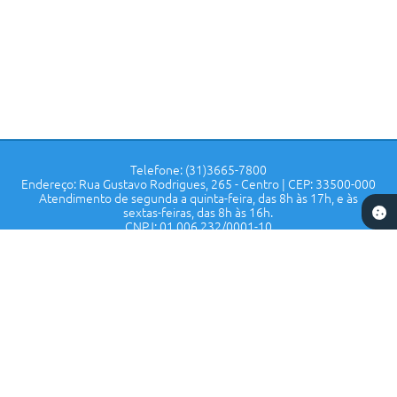
Telefone: (31)3665-7800
Endereço: Rua Gustavo Rodrigues, 265 - Centro | CEP: 33500-000
Atendimento de segunda a quinta-feira, das 8h às 17h, e às
sextas-feiras, das 8h às 16h.
CNPJ: 01.006.232/0001-10
Prefeitura de Confins - MG
Versão do Sistema:
3.5.3 - 19/06/2026
Portal atualizado em:
07/08/2026 14:55
Dados Abertos
Copyright Instar - 2006-2026. Todos os direitos reservados -
Instar Tecnologia