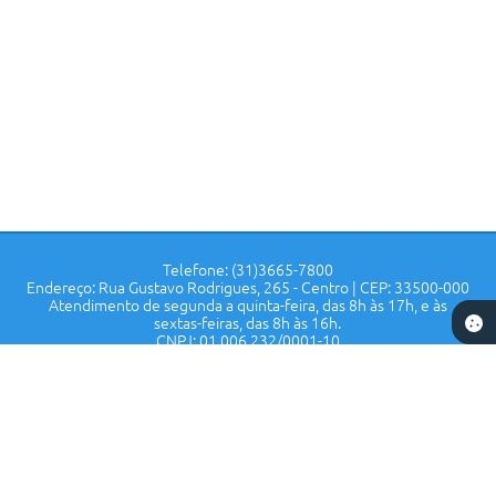
Telefone: (31)3665-7800
Endereço: Rua Gustavo Rodrigues, 265 - Centro | CEP: 33500-000
Atendimento de segunda a quinta-feira, das 8h às 17h, e às
sextas-feiras, das 8h às 16h.
CNPJ: 01.006.232/0001-10
Prefeitura de Confins - MG
Versão do Sistema:
3.5.3 - 19/06/2026
Portal atualizado em:
07/08/2026 14:55
Dados Abertos