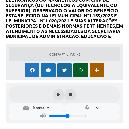
ELETRÔNICOS OU MAGNÉTICOS COM CHIP DE
SEGURANÇA (OU TECNOLOGIA EQUIVALENTE OU
SUPERIOR),
OBSERVADO O VALOR DO BENEFÍCIO
ESTABELECIDO NA
L
EI
MUNICIPAL N°
1.169
/
2025
E
LEI MUNICIPAL N°1.020/2021
E SUAS ALTERAÇÕES
POSTERIORES E DEMAIS NORMAS PERTINENTES,
EM
ATENDIMENTO AS NECESSIDADES DA SECRETARIA
MUNICIPAL DE ADMINISTRAÇÃO, EDUCAÇÃO E
SAÚDE DO MUNICÍPIO DE CONFINS, CONFORME
TERMO DE REFERÊNCIA ANEXO I DO EDITAL.
COMPARTILHAR