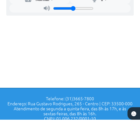
Telefone: (31)3665-7800
Endereço: Rua Gustavo Rodrigues, 265 - Centro | CEP: 33500-000
Atendimento de segunda a quinta-feira, das 8h às 17h, e às
sextas-feiras, das 8h às 16h.
CNPJ: 01.006.232/0001-10
Prefeitura de Confins - MG