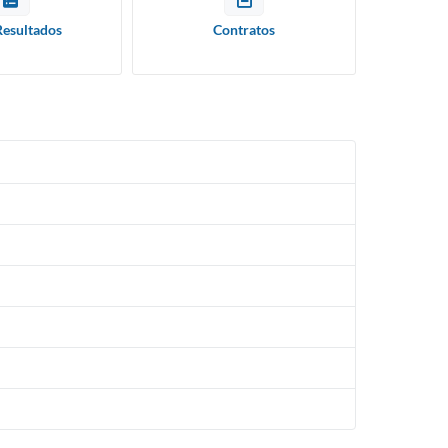
Intenção de Compra
sletter
Resultados
Contratos
Emergencial - COVID 19
efones Úteis
IPTU
tidão Negativa
Certidão Negativa
mados
Parcelamento de Dívida
U
SIC
OTOCOLO
sulta Protocolo