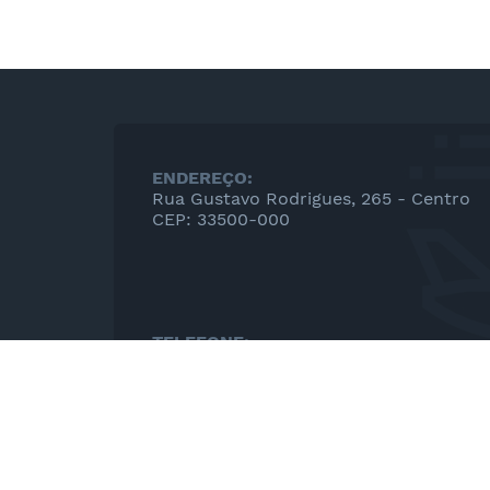
ENDEREÇO:
Rua Gustavo Rodrigues, 265 - Centro
CEP: 33500-000
TELEFONE:
(31)3665-7800