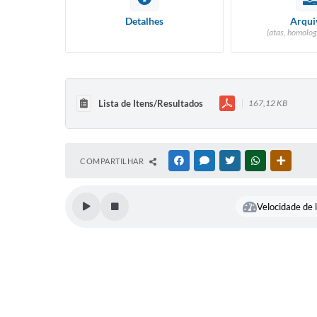
Detalhes
Arqui
(atas, homolog
Lista de Itens/Resultados
167,12 KB
COMPARTILHAR
FACEBOOK
MESSENGER
TWITTER
WHATSAPP
OUTRAS
Velocidade de l