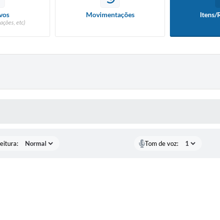
New
vos
Movimentações
Itens/
ações, etc)
Tel
Cer
Cha
IPT
PR
 MÍDIAS
Con
eitura:
Tom de voz: