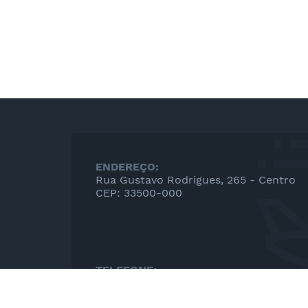
ENDEREÇO:
Rua Gustavo Rodrigues, 265 - Centro
CEP: 33500-000
TELEFONE:
(31)3665-7800