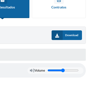
Intenção de Compra
sletter
Resultados
Contratos
Emergencial - COVID 19
efones Úteis
IPTU
tidão Negativa
Certidão Negativa
mados
Parcelamento de Dívida
Download
U
SIC
OTOCOLO
sulta Protocolo
Volume