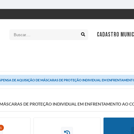
CADASTRO MUNIC
SIC
Ouv
SPENSA DE AQUISIÇÃO DE MÁSCARAS DE PROTEÇÃO INDIVIDUAL EM ENFRENTAMEN
Leg
Con
E MÁSCARAS DE PROTEÇÃO INDIVIDUAL EM ENFRENTAMENTO AO 
Tran
Con
Cart
1