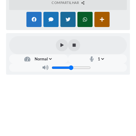
COMPARTILHAR
OB
RAS
E
SER
VIÇ
OS
Helt
on
Wan
ders
on
Lino
de
Souz
a