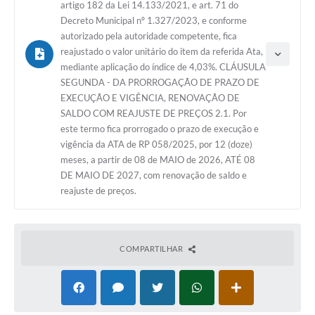
artigo 182 da Lei 14.133/2021, e art. 71 do
Decreto Municipal nº 1.327/2023, e conforme
autorizado pela autoridade competente, fica
reajustado o valor unitário do item da referida Ata,
mediante aplicação do índice de 4,03%. CLÁUSULA
SEGUNDA - DA PRORROGAÇÃO DE PRAZO DE
EXECUÇÃO E VIGÊNCIA, RENOVAÇÃO DE
SALDO COM REAJUSTE DE PREÇOS 2.1. Por
este termo fica prorrogado o prazo de execução e
vigência da ATA de RP 058/2025, por 12 (doze)
meses, a partir de 08 de MAIO de 2026, ATÉ 08
DE MAIO DE 2027, com renovação de saldo e
Tipo do termo: Termo Aditivo
reajuste de preços.
Ano do aditamento: 2025
Baixar
Assinado em: 08/05/2026
Publicado em: 26/05/2026
COMPARTILHAR
Vigência: 08/05/2027
Valor de adição:
R$ 60.609,70