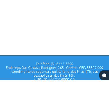
Telefone: (31)3665-7800
Endereço: Rua Gustavo Rodrigues, 265 - Centro | CEP: 33500-000
Atendimento de segunda a quinta-feira, das 8h às 17h, e às
sextas-feiras, das 8h às 16h.
CNPJ: 01.006.232/0001-10
Prefeitura de Confins - MG
Versão do Sistema:
3.5.3 - 19/06/2026
Portal atualizado em:
06/08/2026 16:19
Dados Abertos