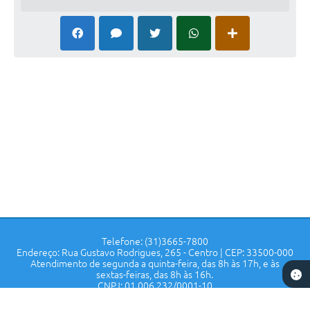
Valor de adição:
R$ 136.500,00
Telefone: (31)3665-7800
Endereço: Rua Gustavo Rodrigues, 265 - Centro | CEP: 33500-000
Atendimento de segunda a quinta-feira, das 8h às 17h, e às
sextas-feiras, das 8h às 16h.
CNPJ: 01.006.232/0001-10
Prefeitura de Confins - MG