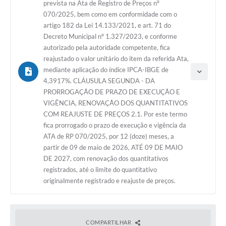
prevista na Ata de Registro de Preços nº
070/2025, bem como em conformidade com o
artigo 182 da Lei 14.133/2021, e art. 71 do
Decreto Municipal nº 1.327/2023, e conforme
autorizado pela autoridade competente, fica
reajustado o valor unitário do item da referida Ata,
mediante aplicação do índice IPCA-IBGE de
4,3917%. CLÁUSULA SEGUNDA - DA
PRORROGAÇÃO DE PRAZO DE EXECUÇÃO E
VIGÊNCIA, RENOVAÇÃO DOS QUANTITATIVOS
COM REAJUSTE DE PREÇOS 2.1. Por este termo
fica prorrogado o prazo de execução e vigência da
ATA de RP 070/2025, por 12 (doze) meses, a
partir de 09 de maio de 2026, ATÉ 09 DE MAIO
DE 2027, com renovação dos quantitativos
registrados, até o limite do quantitativo
Tipo do termo: Termo Aditivo
originalmente registrado e reajuste de preços.
Ano do aditamento: 2025
Baixar
Assinado em: 08/05/2026
Publicado em: 16/06/2026
COMPARTILHAR
Vigência: 09/05/2027