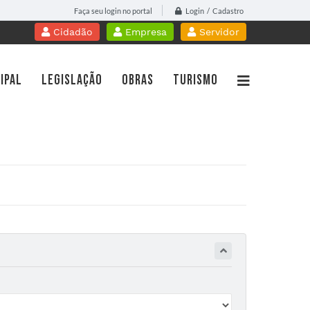
Login / Cadastro
Faça seu login no portal
Cidadão
Empresa
Servidor
IPAL
LEGISLAÇÃO
OBRAS
TURISMO
WebMail
Contracheque Online
PROTOCOLO
Portal do Professor
idoria
Licitações
Gestão da Saúde
islação
Nota Fiscal Eletrônica
cursos
Diário Oficial
sparência Pública
Transparência
tato
Contato
a de Serviços
Telefones Úteis