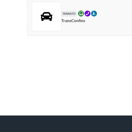
ONLINE
TELEFONE
PRESENCIAL
TRÂNSITO
TransConfins