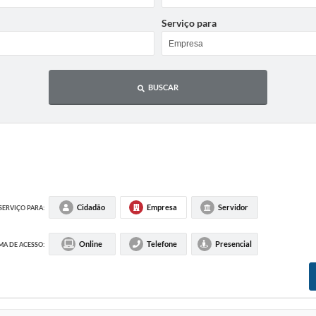
New
Serviço para
Tel
Cer
BUSCAR
Cha
IPT
PR
Con
Cidadão
Empresa
Servidor
SERVIÇO PARA:
Online
Telefone
Presencial
A DE ACESSO: