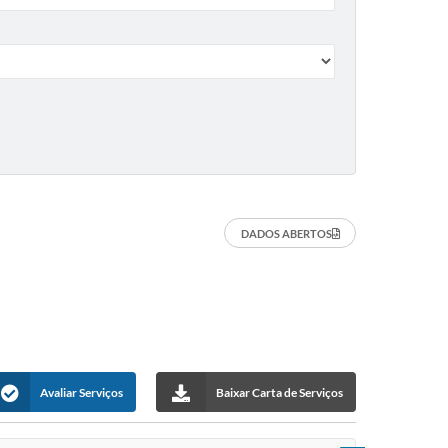
Intenção de Compra
sletter
Emergencial - COVID 19
efones Úteis
IPTU
tidão Negativa
Certidão Negativa
mados
Parcelamento de Dívida
U
SIC
OTOCOLO
DADOS ABERTOS
sulta Protocolo
Avaliar Serviços
Baixar Carta de Serviços