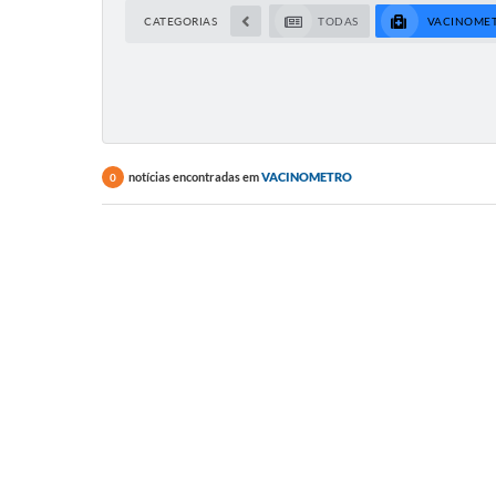
CATEGORIAS
TODAS
VACINOME
notícias encontradas em
VACINOMETRO
0