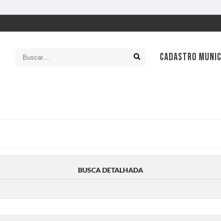
CADASTRO MUNIC
SIC
Ouv
Leg
Con
BUSCA DETALHADA
Tran
Con
Cart