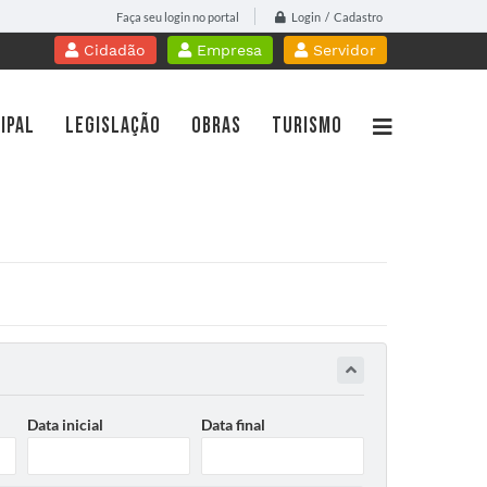
Login / Cadastro
Faça seu login no portal
Cidadão
Empresa
Servidor
IPAL
LEGISLAÇÃO
OBRAS
TURISMO
WebMail
Contracheque Online
PROTOCOLO
Portal do Professor
idoria
Licitações
Gestão da Saúde
islação
Nota Fiscal Eletrônica
cursos
Diário Oficial
sparência Pública
Transparência
tato
Contato
Data inicial
Data final
a de Serviços
Telefones Úteis