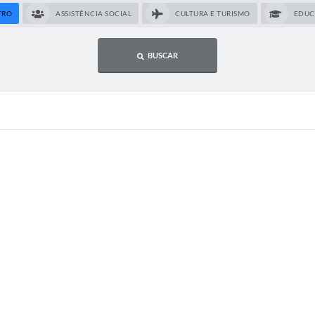
New
TRO
ASSISTÊNCIA SOCIAL
CULTURA E TURISMO
EDUC
Tel
BUSCAR
Cer
Cha
IPT
PR
Con