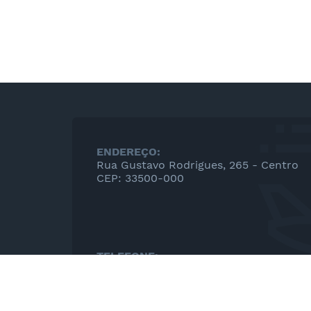
ENDEREÇO:
Rua Gustavo Rodrigues, 265 - Centro
CEP: 33500-000
TELEFONE:
(31)3665-7800