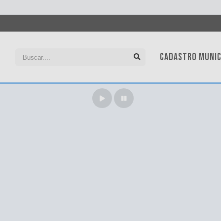
CADASTRO MUNIC
SIC
Ouv
Leg
Con
Tran
Con
Cart