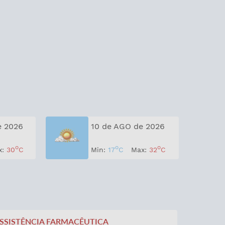
e 2026
10 de AGO de 2026
o
o
o
x:
30
C
Min:
17
C
Max:
32
C
 ASSISTÊNCIA FARMACÊUTICA