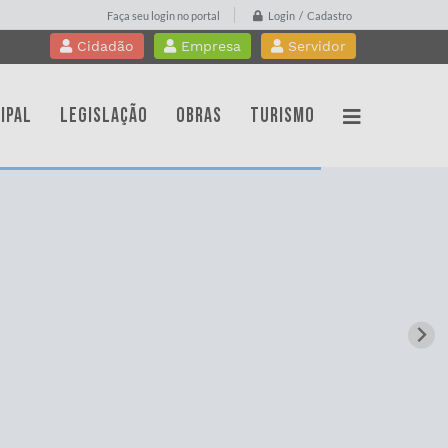
Login / Cadastro
Faça seu login no portal
Cidadão
Empresa
Servidor
IPAL
LEGISLAÇÃO
OBRAS
TURISMO
WebMail
Contracheque Online
PROTOCOLO
Portal do Professor
idoria
Licitações
Gestão da Saúde
islação
Nota Fiscal Eletrônica
cursos
Diário Oficial
sparência Pública
Transparência
tato
Contato
a de Serviços
Telefones Úteis