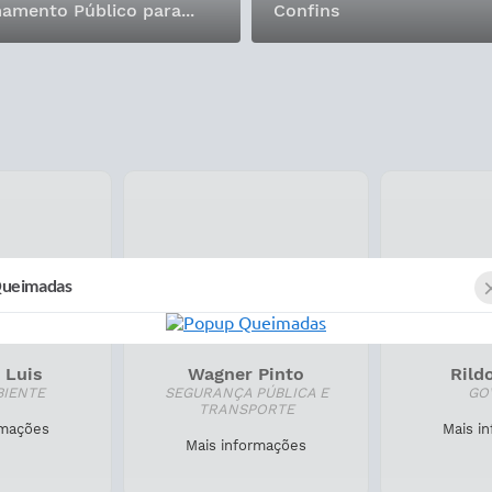
mento Público para...
Confins
ueimadas
 Luis
Wagner Pinto
Rildo
IENTE
SEGURANÇA PÚBLICA E
GOV
TRANSPORTE
mações
Mais in
Mais informações