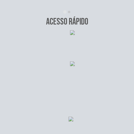
New
Tel
ACESSO RÁPIDO
Cer
Cha
IPT
PR
Con