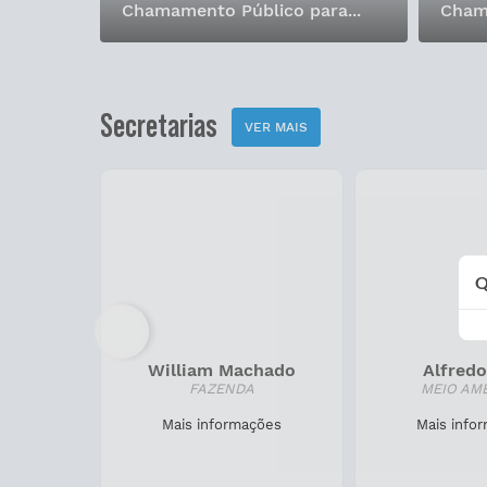
Chamamento Público para...
Chama
Secretarias
VER MAIS
Q
William Machado
Alfredo
GERAL
FAZENDA
MEIO AMB
ões
Mais informações
Mais infor