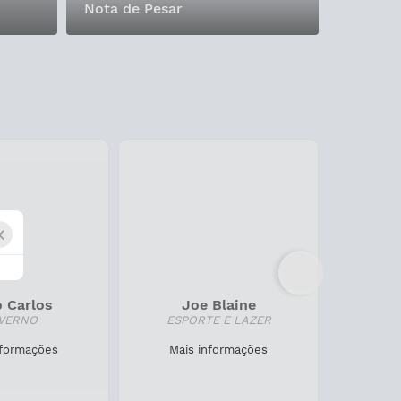
Nota de Pesar
×
 Carlos
Joe Blaine
Raqu
ERNO
ESPORTE E LAZER
DESENVOL
formações
Mais informações
Mais