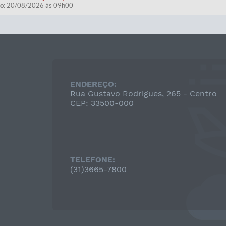
o:
20/08/2026 às 09h00
ENDEREÇO:
Rua Gustavo Rodrigues, 265 - Centro
CEP: 33500-000
TELEFONE:
(31)3665-7800