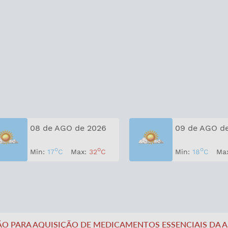
08 de AGO de 2026
09 de AGO d
o
o
o
Min:
17
C
Max:
32
C
Min:
18
C
Ma
ITAÇÃO PARA AQUISIÇÃO DE MEDICAMENTOS ESSENCIAIS DA