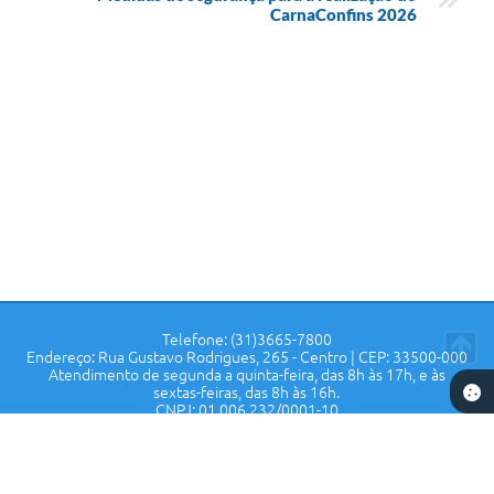
CarnaConfins 2026
Telefone: (31)3665-7800
Endereço: Rua Gustavo Rodrigues, 265 - Centro | CEP: 33500-000
Atendimento de segunda a quinta-feira, das 8h às 17h, e às
sextas-feiras, das 8h às 16h.
CNPJ: 01.006.232/0001-10
Prefeitura de Confins - MG